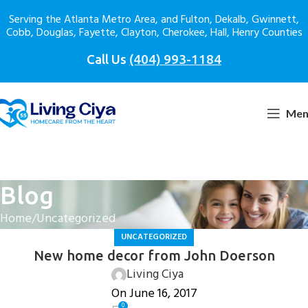
Serving the Atlanta Metro Area, and Fulton, Dekalb, Gwinnett,
Cobb, Douglas, Fayette, Clayton, Cherokee, Hall, Henry Counties
Call Us
(404) 993-1184
Men
Blog
Home
Uncategorized
UNCATEGORIZED
New home decor from John Doerson
Living Ciya
On June 16, 2017
0